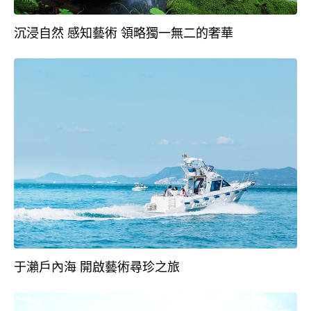
沉浸自然 感知藝術 領略獨一無二的奢華
于瀨戶內海 開啟藝術尋珍之旅