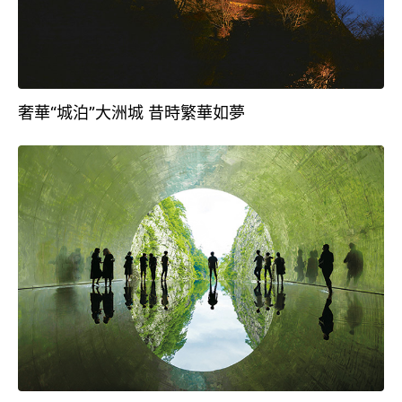
奢華“城泊”大洲城 昔時繁華如夢