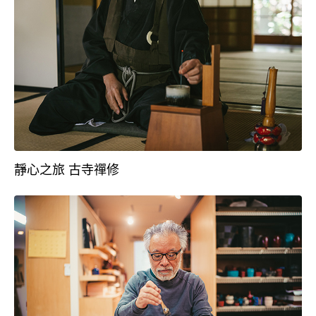
靜心之旅 古寺禪修