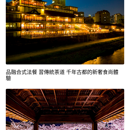
品融合式法餐 習傳統茶道 千年古都的新奢食尚體
驗