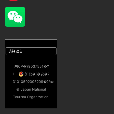
沪ICP�?9037551�?
1
沪公�|�安�?
31010502005209�?/a>
© Japan National
Tourism Organization.