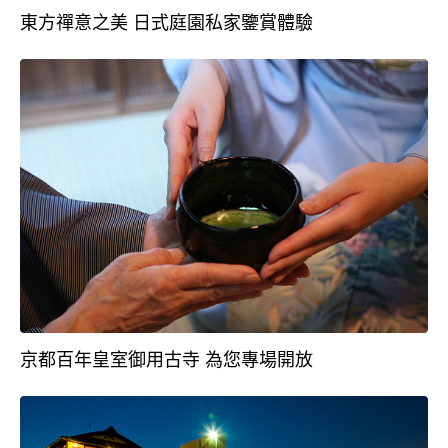
東方禪意之美 日式庭園私家鑒賞體驗
京都百年皇室御用古寺 為您專場開放