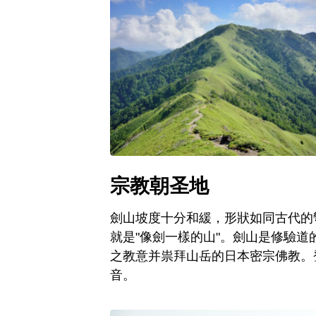
宗教朝圣地
劍山坡度十分和緩，形狀如同古代的
就是"像劍一樣的山"。劍山是修驗
之教意并祟拜山岳的日本密宗佛教。
音。