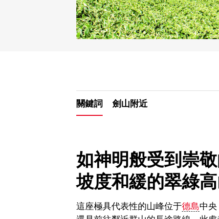
關鍵詞
劍山附近
如神明般受到崇敬
坡度和緩的翠綠高
這座極具代表性的山峰位于
德島
中央