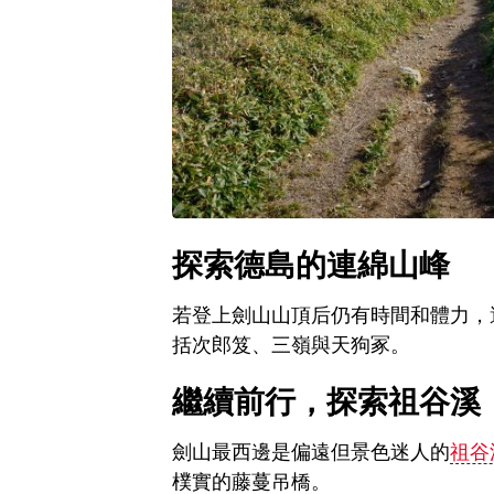
探索德島的連綿山峰
若登上劍山山頂后仍有時間和體力，
括次郎笈、三嶺與天狗冢。
繼續前行，探索祖谷溪
劍山最西邊是偏遠但景色迷人的
祖谷
樸實的藤蔓吊橋。