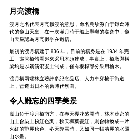
月亮渡橋
渡月之名代表月亮橫渡的意思，命名典故源自于鎌倉時
代的龜山天皇。在一次滿月時于船上舉辦的宴會中，龜
山天皇認為月亮似乎在過橋。
最初的渡月橋建于 836 年，目前的橋身是在 1934 年完
工。盡管橋體看起來采用木頭建成，事實上，橋墩與橫
梁均是以鋼筋混凝土制成，僅有欄桿部分采用檜木。
渡月橋兩端林立著許多紀念品店。人力車穿梭于街道
上，營造出日本的舊時代氛圍。
令人難忘的四季美景
嵐山位于渡月橋南方，在春天櫻花盛開時，林木茂密的
山上會染上粉紅色調，秋天楓葉變紅，則會轉換成一片
火紅的艷麗秋色。冬天降雪時，又如同一幅清麗的水墨
山水畫。