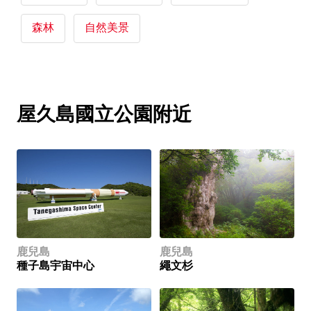
森林
自然美景
屋久島國立公園附近
鹿兒島
鹿兒島
種子島宇宙中心
繩文杉