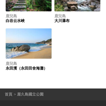
鹿兒島
鹿兒島
白谷云水峽
大川瀑布
鹿兒島
永田濱（永田田舍海灘）
首頁
屋久島國立公園