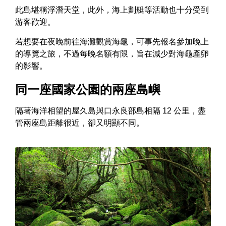
此島堪稱浮潛天堂，此外，海上劃艇等活動也十分受到
游客歡迎。
若想要在夜晚前往海灘觀賞海龜，可事先報名參加晚上
的導覽之旅，不過每晚名額有限，旨在減少對海龜產卵
的影響。
同一座國家公園的兩座島嶼
隔著海洋相望的屋久島與口永良部島相隔 12 公里，盡
管兩座島距離很近，卻又明顯不同。