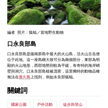
編者 照片：狐蝠／當地野生動物
口永良部島
口永良部島是薩南群島中最大的火山島，活火山古岳便
位于此地。這一座島嶼大致可分為兩個部分，東部為明
顯的火山地形，西部地勢則較為平緩，有奇特的海岸峭
壁與洞穴。口永良部島植被茂密，這里獨特的動物品種
無法在
屋久島
上找到，例如永良部狐蝠。
關鍵詞
國家公園
戶外活動
徒步與登山