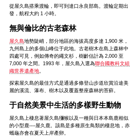
從屋久島搭乘渡輪，即可到達口永良部島。渡輪定期出
發，航程大約 1 小時。
無與倫比的古老森林
屋久島
地勢陡峭，部分地區的海拔高度多達 1,900 米，
九州島上的多個山峰位于此地。古老樹木在島上森林中
四處可見，例如傳奇的繩文杉，樹齡估計為 2,000 至
7,000 年之間。1993 年，屋久島入選為
聯合國教科文組
織世界遺產地
。
探索屋久島的最佳方式是通過多條登山步道欣賞沿途美
麗的溪流、瀑布、樹木以及覆蓋整座森林的苔蘚。
于自然美景中生活的多樣野生動物
屋久島上棲息著屋久島獼猴以及一種與日本本島鹿相似
的小型鹿----屋久鹿。該島是多種原生鳥類的棲息地，赤
蠵龜亦會在夏天上岸產卵。