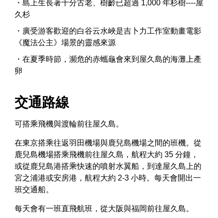
島上生長著十分古老、樹齡已超過 1,000 年杉樹----屋
久杉
廣受游客歡迎的白谷云水峽是吉卜力工作室動畫電影
《魔法公主》場景的靈感來源
在夏季時節，瀕危的赤蠵龜會來到屋久島的海灘上產
卵
交通路線
可搭乘飛機與渡輪前往屋久島。
在東京搭乘往返羽田機場與鹿兒島機場之間的班機。從
鹿兒島機場搭乘飛機前往屋久島，航程大約 35 分鐘，
或從鹿兒島港搭乘快速的噴射水翼船，到達屋久島上的
宮之浦港或安房港，航程大約 2-3 小時。每天會開出一
班交通船。
每天會有一班直飛航班，從大阪與福岡前往屋久島。