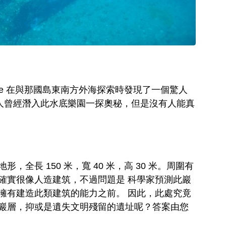
 Aratake 在與那國島東南方外海探索時發現了一個驚人
多人曾經潛入此水底樂園一探奧秘，但是沒有人能真
全長 150 米，寬 40 米，高 30 米。周圍有
確實很像人造建筑，不過問題是 科學家預測此巖
擁有建造此類建筑的能力之前。 因此，此處究竟
巖層，抑或是遺失文明殘留的遺址呢？答案由您