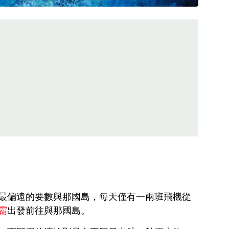
最偏遠的要數與那國島，每天僅有一兩班飛機從
霸
出發前往與那國島。