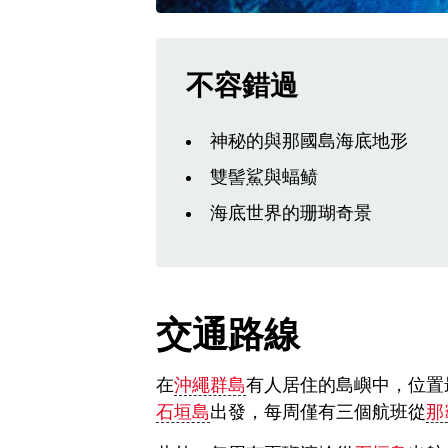
不容錯過
神秘的與那國島海底地形
雙髻鯊與蝠鲼
海底世界的珊瑚奇景
交通路線
在
沖繩群島
有人居住的島嶼中，位置
石垣島
出發，每周僅有三個航班從
那