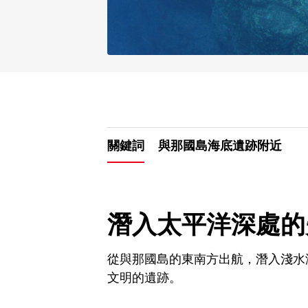
關鍵詞
與那國島海底遺跡附近
潛入太平洋深處的
從與那國島的東南方出航，潛入淺水
文明的遺跡。