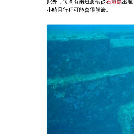
此外，每周有兩班渡輪從
石垣島
出航
小時且行程可能會很顛簸。