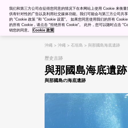
������Ƶ������Դ�ۿ�
Meetings & Events
我们和第三方公司在征得您同意的情况下在本网站上使用 Cookie 来
供有针对性的广告以及利用社交媒体功能。我们可能会与第三方公司共享
的 "Cookie 政策 "和 "Cookie 设置"。 如果您同意使用我们的所有 Co
目的�?/span>
的所有 Cookie，请点击 "拒绝所有 Cookie"。 此外，您可以随时点击 "Cook
销您的同意。
Cookie 政策
"="">
My Favorites
沖繩
沖繩
石垣島
與那國島海底遺跡
歷史古跡
與那國島海底遺跡
與那國島の海底遺跡