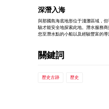
深潛入海
與那國島海底地形位于淺灘區域，但
驗才能安全地探索此地。潛水服務商
您至潛水點的小船以及經驗豐富的導
關鍵詞
歷史古跡
歷史