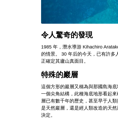
令人驚奇的發現
1985 年，潛水導游 Kihachiro
的情景。 30 年后的今天，已有許
正確定其廬山真面目。
特殊的巖層
這個方形的巖層又稱為與那國島海底地形，
一個尖角結構，此種海底地形看起來
層已有數千年的歷史，甚至早于人類
是天然巖層，還是經人類改造的天然
決定。