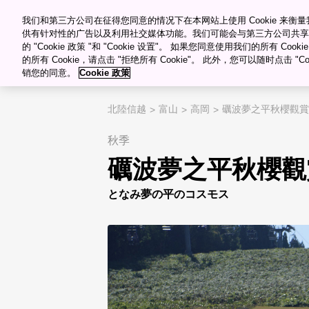
������Ƶ������Դ�ۿ�
Meetings & Events
我们和第三方公司在征得您同意的情况下在本网站上使用 Cookie 来
供有针对性的广告以及利用社交媒体功能。我们可能会与第三方公司共享
的 "Cookie 政策 "和 "Cookie 设置"。 如果您同意使用我们的所有 Co
目的�?/span>
的所有 Cookie，请点击 "拒绝所有 Cookie"。 此外，您可以随时点击 "Cook
销您的同意。
Cookie 政策
"="">
My Favorites
北陸信越
富山
高岡
礪波夢之平秋櫻觀賞
秋季
礪波夢之平秋櫻觀
となみ夢の平のコスモス