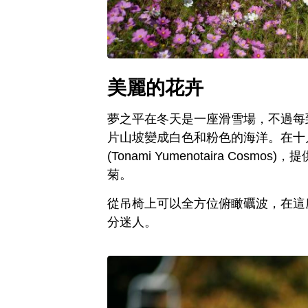
美麗的花卉
夢之平在冬天是一座滑雪場，不過每
片山坡變成白色和粉色的海洋。在十
(Tonami Yumenotaira Co
菊。
從吊椅上可以全方位俯瞰礪波，在這
分迷人。