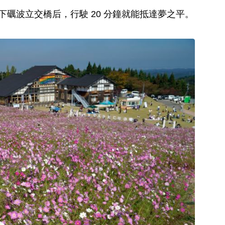
礪波立交橋后，行駛 20 分鐘就能抵達夢之平。