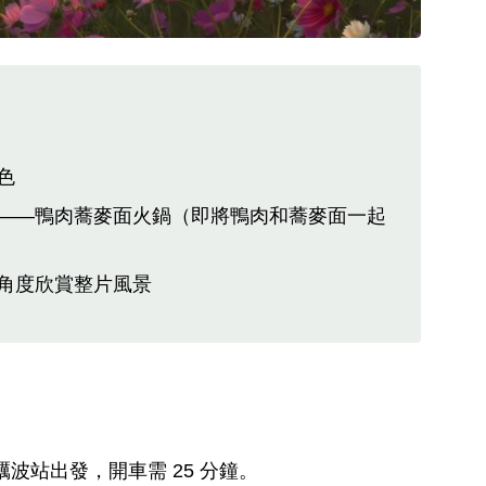
色
——鴨肉蕎麥面火鍋（即將鴨肉和蕎麥面一起
角度欣賞整片風景
礪波站出發，開車需 25 分鐘。