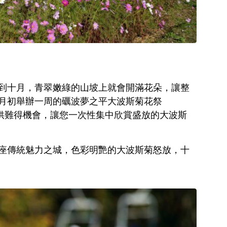
到十月，青翠嫩綠的山坡上就會開滿花朵，讓整
月初舉辦一周的礪波夢之平大波斯菊花祭
smos)，提供難得機會，讓您一次性集中欣賞盛放的大波斯
座傳統魅力之城，色彩明艷的大波斯菊怒放，十