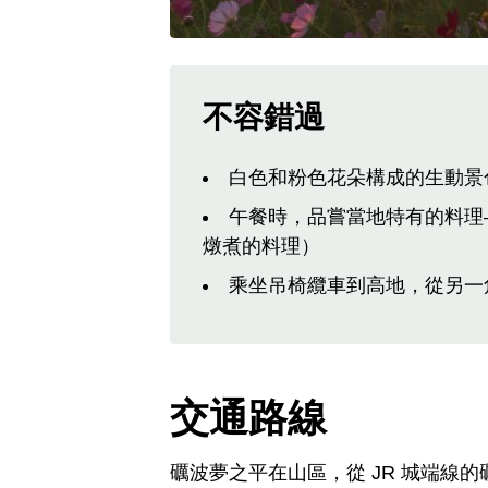
不容錯過
白色和粉色花朵構成的生動景
午餐時，品嘗當地特有的料理
燉煮的料理）
乘坐吊椅纜車到高地，從另一
交通路線
礪波夢之平在山區，從 JR 城端線的