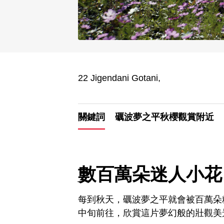
22 Jigendani Gotani,
關鍵詞
礪波夢之平秋櫻觀賞附近
數百萬朵迷人小花
每到秋天，礪波夢之平就會被百萬朵
中旬前往，欣賞這片夢幻般的壯觀美