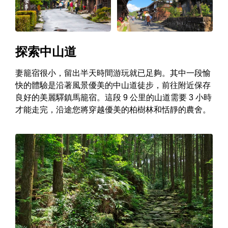
探索中山道
妻籠宿很小，留出半天時間游玩就已足夠。其中一段愉
快的體驗是沿著風景優美的中山道徒步，前往附近保存
良好的美麗驛鎮馬籠宿。這段 9 公里的山道需要 3 小時
才能走完，沿途您將穿越優美的柏樹林和恬靜的農舍。