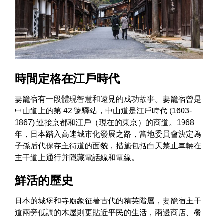
時間定格在江戶時代
妻籠宿有一段體現智慧和遠見的成功故事。妻籠宿曾是
中山道上的第 42 號驛站，中山道是江戶時代 (1603-
1867) 連接京都和江戶（現在的東京）的商道。1968
年，日本踏入高速城市化發展之路，當地委員會決定為
子孫后代保存主街道的面貌，措施包括白天禁止車輛在
主干道上通行并隱藏電話線和電線。
鮮活的歷史
日本的城堡和寺廟象征著古代的精英階層，妻籠宿主干
道兩旁低調的木屋則更貼近平民的生活，兩邊商店、餐