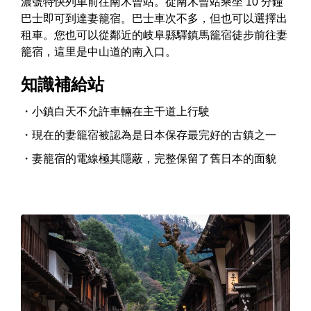
濃號特快列車前往南木曾站。從南木曾站乘坐 10 分鐘
巴士即可到達妻籠宿。巴士車次不多，但也可以選擇出
租車。您也可以從鄰近的岐阜縣驛鎮馬籠宿徒步前往妻
籠宿，這里是中山道的南入口。
知識補給站
小鎮白天不允許車輛在主干道上行駛
現在的妻籠宿被認為是日本保存最完好的古鎮之一
妻籠宿的電線極其隱蔽，完整保留了舊日本的面貌