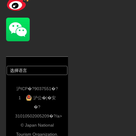
沪ICP�?9037551�?
1
沪公�|�安
�?
31010502005209�?/a>
© Japan National
Tourism Organization.