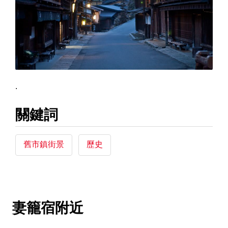
.
關鍵詞
舊市鎮街景
歷史
妻籠宿附近