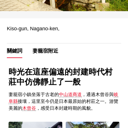
Kiso-gun, Nagano-ken,
關鍵詞
妻籠宿附近
時光在這座偏遠的封建時代村
莊中仿佛靜止了一般
妻籠宿小鎮坐落于古老的
中山道商道
，通過木曾谷與
岐
阜縣
接壤，這里至今仍是日本最原始的村莊之一。游覽
美麗的
木曾谷
，感受日本封建時期的風貌。