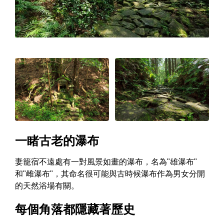
一睹古老的瀑布
妻籠宿不遠處有一對風景如畫的瀑布，名為"雄瀑布"
和"雌瀑布"，其命名很可能與古時候瀑布作為男女分開
的天然浴場有關。
每個角落都隱藏著歷史