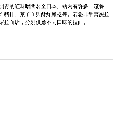
開胃的紅味噌聞名全日本。站內有許多一流餐
炸豬排、棊子面與酥炸雞翅等。若您非常喜愛拉
家拉面店，分別供應不同口味的拉面。