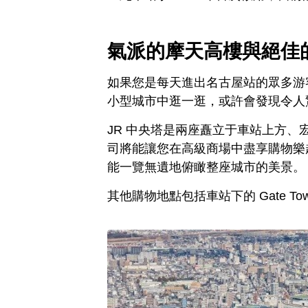
氣派的摩天高樓與絕佳
如果您是每天進出名古屋站的眾多游
小型城市中逛一逛，或許會發現令人
JR 中央塔是兩座矗立于車站上方
司將能讓您在高級商場中盡享購物樂趣
能一覽無遺地俯瞰整座城市的美景。
其他購物地點包括車站下的 Gate Towe