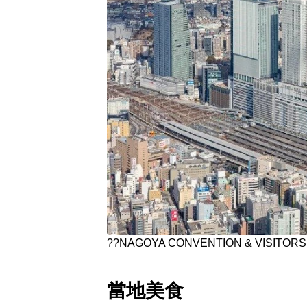
??NAGOYA CONVENTION & VISITOR
當地美食