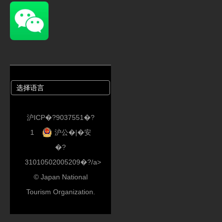
沪ICP�?9037551�?
1
沪公�|�安
�?
31010502005209�?/a>
© Japan National
Tourism Organization.