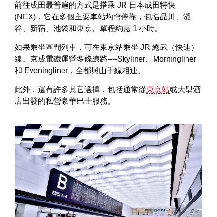
前往成田最普遍的方式是搭乘 JR 日本成田特快
(NEX)，它在多個主要車站均會停靠，包括品川、澀
谷、新宿、池袋和東京。單程約需 1 小時。
如果乘坐區間列車，可在東京站乘坐 JR 總武（快速）
線。京成電鐵運營多條線路----Skyliner、Morningliner
和 Eveningliner，全都與山手線相連。
此外，還有許多其它選擇，包括通常從
東京站
或大型酒
店出發的私營豪華巴士服務。