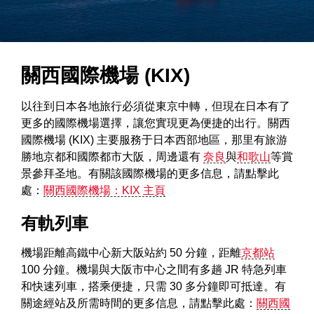
關西國際機場 (KIX)
以往到日本各地旅行必須從東京中轉，但現在日本有了
更多的國際機場選擇，讓您實現更為便捷的出行。關西
國際機場 (KIX) 主要服務于日本西部地區，那里有旅游
勝地京都和國際都市大阪，周邊還有
奈良
與
和歌山
等賞
景參拜圣地。有關該國際機場的更多信息，請點擊此
處：
關西國際機場：KIX 主頁
有軌列車
機場距離高鐵中心新大阪站約 50 分鐘，距離
京都站
100 分鐘。機場與大阪市中心之間有多趟 JR 特急列車
和快速列車，搭乘便捷，只需 30 多分鐘即可抵達。有
關途經站及所需時間的更多信息，請點擊此處：
關西國