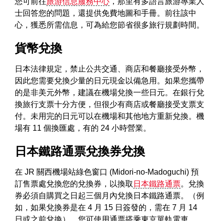
您可前往
旅游信息服務中心
，那里有多語言旅游專業人
士回答您的問題，還提供免費地圖和手冊。前往該中
心，獲悉所需信息，可為給您節省很多旅行規劃時間。
貨幣兌換
日本法律規定，禁止公共交通、商店和餐廳接受外幣，
因此您需要兌換少量的日元現金以備急用。如果您攜帶
的是非美元外幣，建議在機場兌換一些日元。在銀行兌
換旅行支票十分方便，但很少有商店或餐廳接受支票支
付。未用完的日元可以在機場和其他地方重新兌換。機
場有 11 個換匯處，有的 24 小時營業。
日本鐵路通票兌換券兌換
在 JR 關西機場站綠色窗口 (Midori-no-Madoguchi) 預
訂售票處兌換您的兌換券，以換取
日本鐵路通票
。兌換
券必須自購買之日起三個月內兌換日本鐵路通票。（例
如，如果兌換券是在 4 月 15 日簽發的，需在 7 月 14
日或之前兌換）。您可使用通票搭乘東京單軌電車。