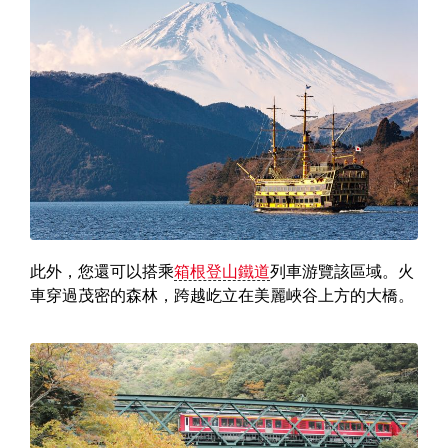
此外，您還可以搭乘
箱根登山鐵道
列車游覽該區域。火
車穿過茂密的森林，跨越屹立在美麗峽谷上方的大橋。