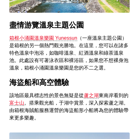
盡情游覽溫泉主題公園
箱根小涌園溫泉樂園 Yunessun
（一座溫泉主題公園）
是箱根的另一個熱門觀光勝地。在這里，您可以在諸多
特色溫泉中泡浴，如咖啡溫泉、紅酒溫泉和綠茶溫泉
池。此處設有可著泳衣區和裸浴區，如果您不想裸身泡
溫泉，箱根小涌園溫泉樂園是您的不二之選。
海盜船和高空體驗
該地區最具標志性的景色無疑是從
蘆之湖
東南岸看到的
富士山
。搭乘觀光船，于湖中賞景，深入探索蘆之湖。
由箱根海賊船服務運營的海盜船形小船將為您的體驗帶
來更多樂趣。