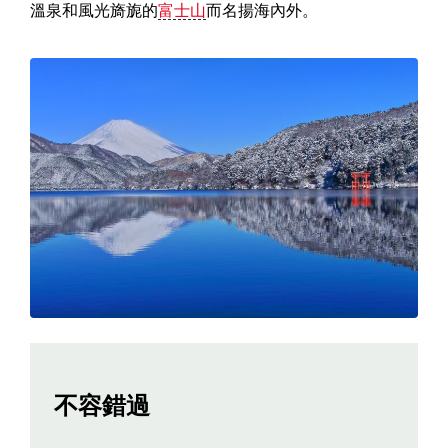
溫泉和風光旖旎的
富士山
而名揚海內外。
不容錯過