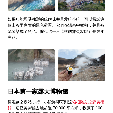
如果您能忍受強烈的硫磺味并且愛吃小吃，可以嘗試這
個山谷里售賣的黑色雞蛋。它們在溫泉中煮熟，并且被
硫磺染成了黑色。據說吃一只這樣的雞蛋就能延長幾年
壽命。
日本第一家露天博物館
從雕刻之森站步行一小段路即可到達
箱根雕刻之森美術
館
。這座美術館占地超過 70,000 平方米，收藏了 100