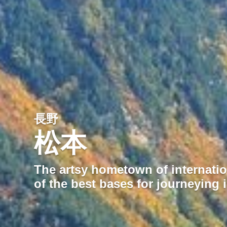
長野
松本
The artsy hometown of internatio
of the best bases for journeying 