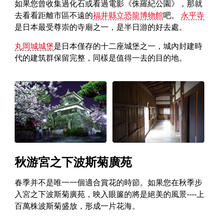
如果您曾收集過化石或看過電影《侏羅紀公園》，那就
去看看距離市區不遠的
福井縣立恐龍博物館
吧。
永平寺
是日本最受尊崇的寺廟之一，是半日游的好去處。
丸岡城城堡
是日本僅存的十二座城堡之一，城內封建時
代的建筑群保留完整，同樣是值得一去的目的地。
秋游宮之下波斯菊廣苑
春季并不是唯一一個適合賞花的時節。如果您在秋季步
入宮之下波斯菊廣苑，映入眼簾的將是絕美的風景----上
百萬株波斯菊盛放，形成一片花海。