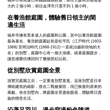
福井市有高速日本鐵路線路經過，前往大阪和京都需要
大約 2 個小時；前往金澤市只需不到 1 個小時。
在養浩館庭園，體驗舊日領主的閑
適生活
福井市擁有眾多迷人的庭園和公園，其中以養浩館庭園
最為著名。養浩館庭園起初是松平氏［江戶時代 (1603-
1868) 至明治時代 (1868-1912) 一直統治越前領地的大
名］的別墅，庭園中心有一個大池塘。繞著庭園踱步，
讓您感覺仿佛回到了幾個世紀以前。
從別墅欣賞庭園全景
游覽完庭園之后，一定要進別墅逛逛。這座別墅是日本
傳統建筑的縮影，曾在二戰被摧毀，現已恢復到原來的
風貌。坐在別墅內，將庭園全景盡收眼底，體驗舊日貴
族的愜意生活。
沿著足羽川，漫步穿過粉色隧道