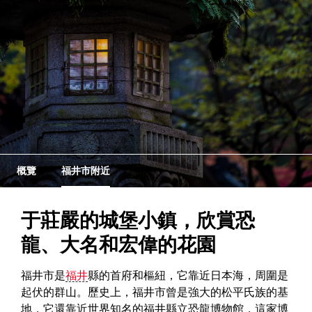
概覽
福井市附近
于莊嚴的城堡小鎮，欣賞恐
龍、大名和宏偉的花園
福井市是
福井
縣的首府和樞紐，它靠近日本海，周圍是
起伏的群山。歷史上，福井市曾是強大的松平氏族的基
地，它還靠近世界知名的福井縣立恐龍博物館，這家博