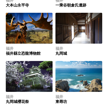
福井
福井
大本山永平寺
一乘谷朝倉氏遺跡
福井
福井
福井縣立恐龍博物館
丸岡城
福井
福井
丸岡城櫻花祭
東尋坊